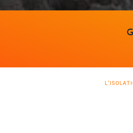
G
L’ISOLAT