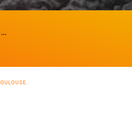
e…
s
TOULOUSE.