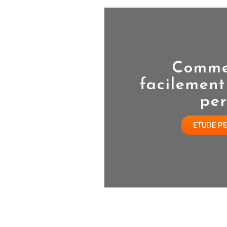
Commen
facilement
per
ETUDE P