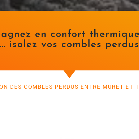
agnez en confort thermiqu
… isolez vos combles perdu
ION DES COMBLES PERDUS ENTRE MURET ET 
Combles perdus