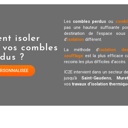
Les
combles perdus
ou
combl
pas une hauteur suffisante pou
destination de l’espace sous 
t isoler
d’
isolation
diffèrent.
 vos combles
La méthode d’
isolation d
dus ?
soufflage
est la plus efficace c
recoins les plus difficiles d’accès.
ERSONNALISEE
IC2E intervient dans un secteur 
jusqu’à
Saint-Gaudens
,
Mur
vos
travaux d’isolation thermiqu