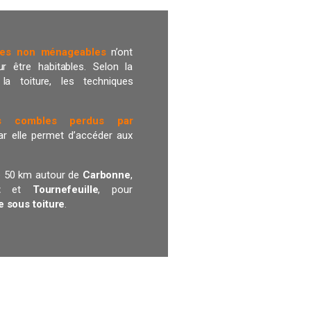
es non ménageables
n’ont
r être habitables. Selon la
la toiture, les techniques
es combles perdus par
ar elle permet d’accéder aux
de 50 km autour de
Carbonne
,
et
et
Tournefeuille
, pour
e sous toiture
.