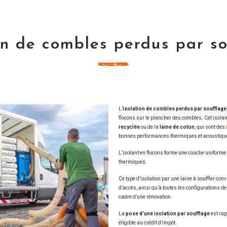
on de combles perdus par s
L’
isolation de combles perdus par soufflag
flocons sur le plancher des combles. Cet isolan
recyclée
ou de la
laine de coton
, qui sont des
bonnes performances thermiques et acoustiqu
L’isolant en flocons forme une couche uniforme 
thermiques.
Ce type d’isolation par une laine à souffler con
d’accès, ainsi qu’à toutes les configurations de 
cadre d’une rénovation.
La
pose d’une isolation par soufflage
est rap
éligible au crédit d’impôt.