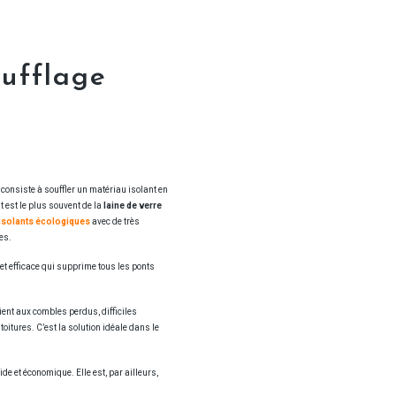
oufflage
e
consiste à souffler un matériau isolant en
t est le plus souvent de la
laine de verre
isolants écologiques
avec de très
es.
et efficace qui supprime tous les ponts
vient aux combles perdus, difficiles
toitures. C’est la solution idéale dans le
ide et économique. Elle est, par ailleurs,