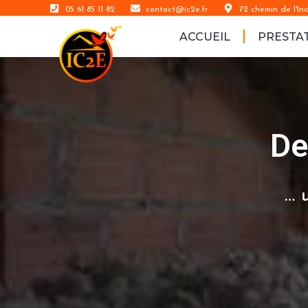
05 61 85 11 82
contact@ic2e.fr
72 chemin de l'I
ACCUEIL
PRESTA
De
… 