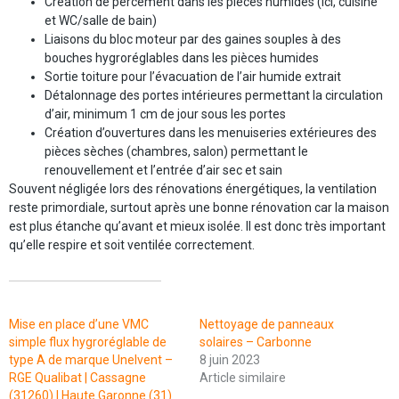
Création de percement dans les pièces humides (ici, cuisine
et WC/salle de bain)
Liaisons du bloc moteur par des gaines souples à des
bouches hygroréglables dans les pièces humides
Sortie toiture pour l’évacuation de l’air humide extrait
Détalonnage des portes intérieures permettant la circulation
d’air, minimum 1 cm de jour sous les portes
Création d’ouvertures dans les menuiseries extérieures des
pièces sèches (chambres, salon) permettant le
renouvellement et l’entrée d’air sec et sain
Souvent négligée lors des rénovations énergétiques, la ventilation
reste primordiale, surtout après une bonne rénovation car la maison
est plus étanche qu’avant et mieux isolée. Il est donc très important
qu’elle respire et soit ventilée correctement.
ARTICLES SIMILAIRES
Mise en place d’une VMC
Nettoyage de panneaux
simple flux hygroréglable de
solaires – Carbonne
type A de marque Unelvent –
8 juin 2023
RGE Qualibat | Cassagne
Article similaire
(31260) | Haute Garonne (31)